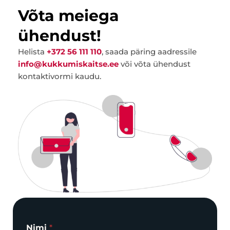
Võta meiega
ühendust!
Helista
+372 56 111 110
, saada päring aadressile
info@kukkumiskaitse.ee
või võta ühendust
kontaktivormi kaudu.
Nimi
*