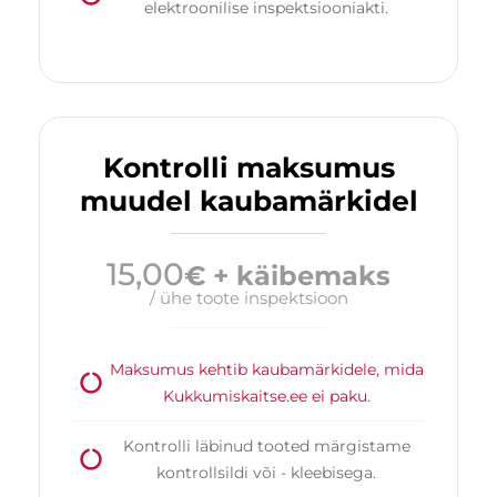
elektroonilise inspektsiooniakti.
Kontrolli maksumus
muudel kaubamärkidel
15,00
€ + käibemaks
/ ühe toote inspektsioon
Maksumus kehtib kaubamärkidele, mida
Kukkumiskaitse.ee ei paku.
Kontrolli läbinud tooted märgistame
kontrollsildi või - kleebisega.