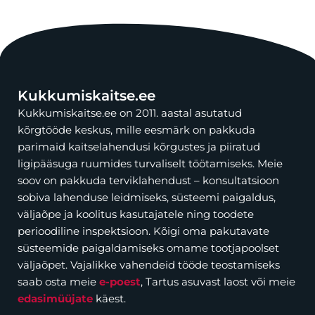
Kukkumiskaitse.ee
Kukkumiskaitse.ee on 2011. aastal asutatud
kõrgtööde keskus, mille eesmärk on pakkuda
parimaid kaitselahendusi kõrgustes ja piiratud
ligipääsuga ruumides turvaliselt töötamiseks. Meie
soov on pakkuda terviklahendust – konsultatsioon
sobiva lahenduse leidmiseks, süsteemi paigaldus,
väljaõpe ja koolitus kasutajatele ning toodete
perioodiline inspektsioon. Kõigi oma pakutavate
süsteemide paigaldamiseks omame tootjapoolset
väljaõpet. Vajalikke vahendeid tööde teostamiseks
saab osta meie
e-poest
, Tartus asuvast laost või meie
edasimüüjate
käest.