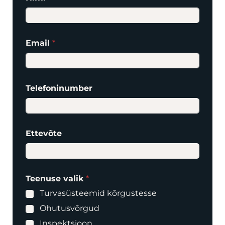
Email
*
Telefoninumber
Ettevõte
Teenuse valik
*
Turvasüsteemid kõrgustesse
Ohutusvõrgud
Inspektsioon