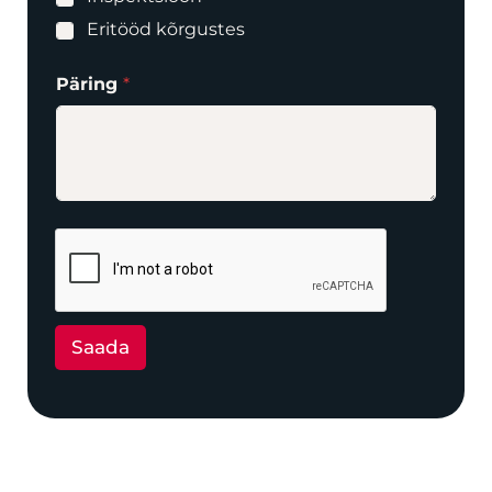
Eritööd kõrgustes
Päring
*
Saada