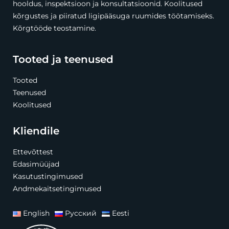
hooldus, inspektsioon ja konsultatsioonid. Koolitused
kõrgustes ja piiratud ligipääsuga ruumides töötamiseks.
Kõrgtööde teostamine.
Tooted ja teenused
Tooted
Teenused
Koolitused
Kliendile
Ettevõttest
Edasimüüjad
Kasutustingimused
Andmekaitsetingimused
English
Русский
Eesti