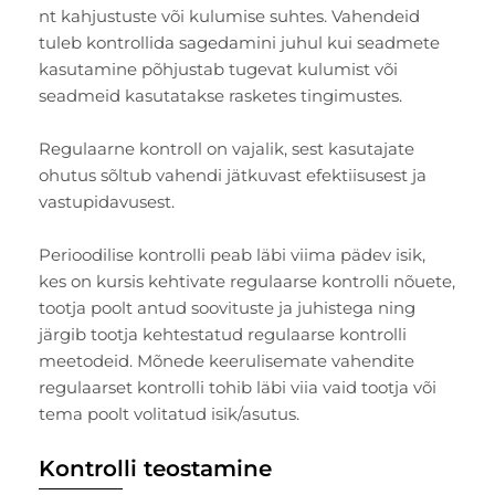
nt kahjustuste või kulumise suhtes. Vahendeid
tuleb kontrollida sagedamini juhul kui seadmete
kasutamine põhjustab tugevat kulumist või
seadmeid kasutatakse rasketes tingimustes.
Regulaarne kontroll on vajalik, sest kasutajate
ohutus sõltub vahendi jätkuvast efektiisusest ja
vastupidavusest.
Perioodilise kontrolli peab läbi viima pädev isik,
kes on kursis kehtivate regulaarse kontrolli nõuete,
tootja poolt antud soovituste ja juhistega ning
järgib tootja kehtestatud regulaarse kontrolli
meetodeid. Mõnede keerulisemate vahendite
regulaarset kontrolli tohib läbi viia vaid tootja või
tema poolt volitatud isik/asutus.
Kontrolli teostamine