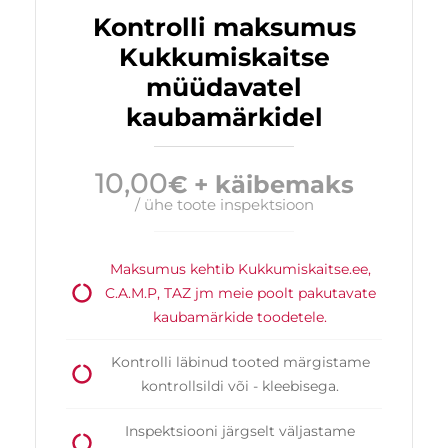
Kontrolli maksumus
Kukkumiskaitse
müüdavatel
kaubamärkidel
10,00
€ + käibemaks
/ ühe toote inspektsioon
Maksumus kehtib Kukkumiskaitse.ee,
C.A.M.P, TAZ jm meie poolt pakutavate
kaubamärkide toodetele.
Kontrolli läbinud tooted märgistame
kontrollsildi või - kleebisega.
Inspektsiooni järgselt väljastame