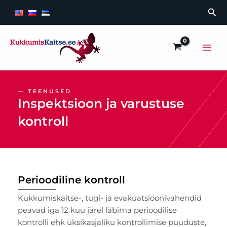
Skip
Sea
to
content
Main
Men
— TEENUSED
Inspektsioon ja varustuse
kontroll
Perioodiline kontroll
Kukkumiskaitse-, tugi- ja evakuatsioonivahendid
peavad iga 12 kuu järel läbima perioodilise
kontrolli ehk üksikasjaliku kontrollimise puuduste,