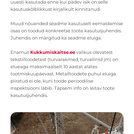
uuesti kasutada enne kui pädev isik on selle
kasutuskõlblikkust kirjalikult kinnitanud.
Muud nõuanded seadme kasutuselt eemaldamise
osas on toodud konkreetse toote kasutusjuhendis.
Juhendis on märgitud ka seadme eluiga.
Enamus
Kukkumiskaitse.ee
valikus olevatest
tekstiiltoodetest (turvarakmed, turvaliinid jm) on
elueaga maksimaalselt 10 aastat alates
tootmiskuupäevast. Metalltoodete puhul eluiga
piiratud ei ole, kuni toode perioodilise
inspektsiooni läbib. Täpsem info on leitav toote
kasutusjuhendis.