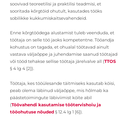
soovivad teoreetilisi ja praktilisi teadmisi, et
sooritada kõrgtöid ohutult, kasutades tööks
sobilikke kukkumiskaitsevahendeid.
Enne kõrgtöödega alustamist tuleb veenduda, et
töötaja on selle töö jaoks kompetentne. Tööandja
kohustus on tagada, et ohualal töötavad ainult
vastava väljaõppe ja juhendamise saanud töötajad
või tööd tehakse sellise töötaja järelvalve all (
TTOS
§ 4 lg 4 [2]).
Töötaja, kes tööülesande täitmiseks kasutab köisi,
peab olema läbinud väljaõppe, mis hõlmab ka
päästetoimingute läbiviimist köite abil
(
Töövahendi kasutamise töötervishoiu ja
tööohutuse nõuded
§ 12.4 lg 1 [6]).