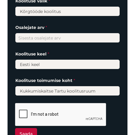
Koolituse valik
*
v
õ
t
e
Osalejate arv
*
Koolituse keel
*
*
Koolituse toimumise koht
*
K
o
o
l
i
t
u
s
e
*
Saada