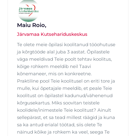
Maiu Roio,
Järvamaa Kutsehariduskeskus
Te olete meie õpilasi koolitanud tööohutuse
ja kõrgtööde alal juba 3 aastat. Õpilastele
väga meeldivad Teie poolt tehtav koolitus,
kõige rohkem meeldib neil Taavi
kõnemaneer, mis on konkreetne.
Praktiline pool Teie koolitusel on eriti tore ja
mulle, kui õpetajale meeldib, et peale Teie
koolitust on õpilastel kadunud/vähenenud
kõrgusekartus. Miks soovitan teistele
koolidele/inimestele Teie koolitust? Ainult
sellepärast, et sa tead millest räägid ja kuna
sa ka antud erialal töötad, siis olete Te
näinud kõike ja rohkem ka veel, seega Te