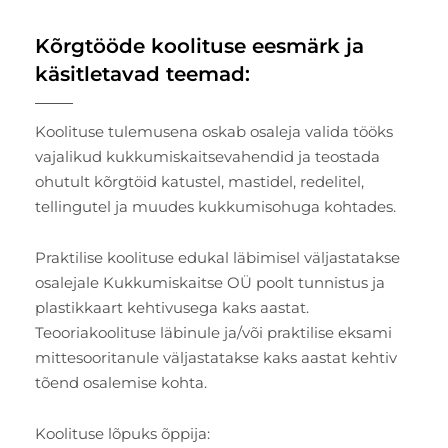
Kõrgtööde koolituse eesmärk ja
käsitletavad teemad:
Koolituse tulemusena oskab osaleja valida tööks
vajalikud kukkumiskaitsevahendid ja teostada
ohutult kõrgtöid katustel, mastidel, redelitel,
tellingutel ja muudes kukkumisohuga kohtades.
Praktilise koolituse edukal läbimisel väljastatakse
osalejale Kukkumiskaitse OÜ poolt tunnistus ja
plastikkaart kehtivusega kaks aastat.
Teooriakoolituse läbinule ja/või praktilise eksami
mittesooritanule väljastatakse kaks aastat kehtiv
tõend osalemise kohta.
Koolituse lõpuks õppija: