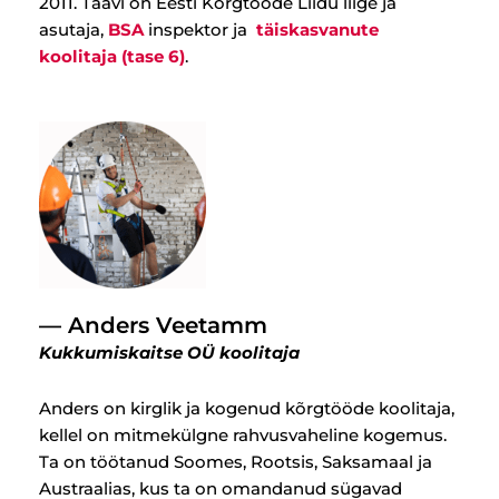
2011. Taavi on Eesti Kõrgtööde Liidu liige ja
asutaja,
BSA
inspektor ja
täiskasvanute
koolitaja (tase 6)
.
— Anders Veetamm
Kukkumiskaitse OÜ koolitaja
Anders on kirglik ja kogenud kõrgtööde koolitaja,
kellel on mitmekülgne rahvusvaheline kogemus.
Ta on töötanud Soomes, Rootsis, Saksamaal ja
Austraalias, kus ta on omandanud sügavad