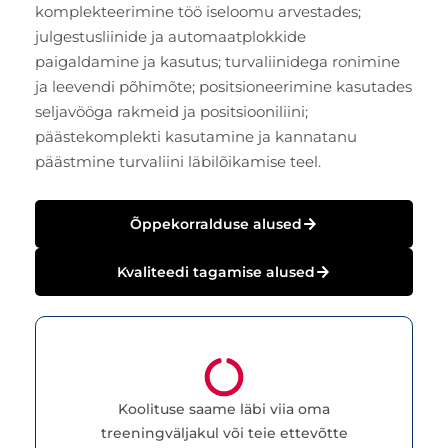
komplekteerimine töö iseloomu arvestades;
julgestusliinide ja automaatplokkide
paigaldamine ja kasutus; turvaliinidega ronimine
ja leevendi põhimõte; positsioneerimine kasutades
seljavööga rakmeid ja positsiooniliini;
päästekomplekti kasutamine ja kannatanu
päästmine turvaliini läbilõikamise teel.
Õppekorralduse alused
Kvaliteedi tagamise alused
Koolituse saame läbi viia oma
treeningväljakul või teie ettevõtte