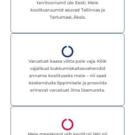
territooriumil üle Eesti. Meie
koolitusruumid asuvad Tallinnas ja
Tartumaal, Äksis.
Varustust kaasa võtta pole vaja. Kõik
vajalikud kukkumiskaitsevahendid
anname koolituseks meie – nii saad
keskenduda õppimisele ja proovida
erinevat varustust ilma lisamureta.
Meie meeskond viib koolitusi läbi nii