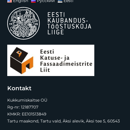
English
Русский
Eesti
Kontakt
Kukkumiskaitse OÜ
Rg-nr: 12187707
KMKR: EE101513849
Tartu maakond, Tartu vald, Äksi alevik, Äksi tee 5, 60543