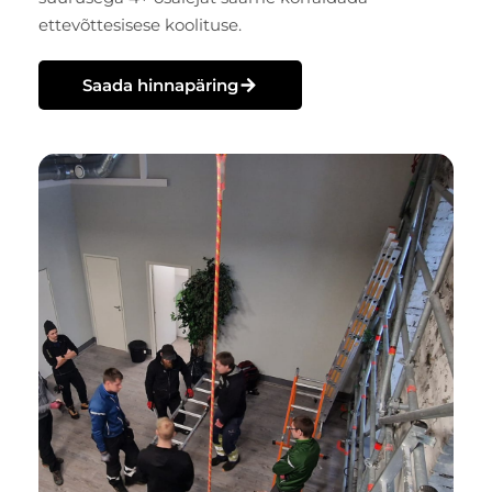
ettevõttesisese koolituse.
Saada hinnapäring