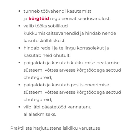
tunneb töövahendi kasutamist
ja
kõrgtöid
reguleerivat seadusandlust;
valib tööks sobilikud
kukkumiskaitsevahendid ja hindab nende
kasutuskõlblikkust;
hindab redeli ja tellingu korrasolekut ja
kasutab neid ohutult;
paigaldab ja kasutab kukkumise peatamise
süsteemi võttes arvesse kõrgtöödega seotud
ohutegureid;
paigaldab ja kasutab positsioneerimise
süsteemi võttes arvesse kõrgtöödega seotud
ohutegureid;
viib läbi päästetööd kannatanu
allalaskmiseks.
Praktiliste harjutustena isikliku varustuse