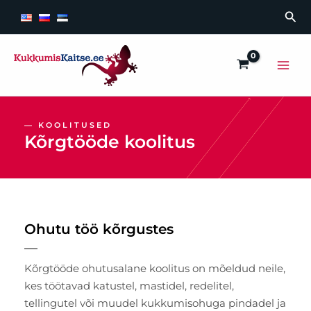
Skip
Sea
to
content
Main
Men
— KOOLITUSED
Kõrgtööde koolitus
Ohutu töö kõrgustes
Kõrgtööde ohutusalane koolitus on mõeldud neile,
kes töötavad katustel, mastidel, redelitel,
tellingutel või muudel kukkumisohuga pindadel ja