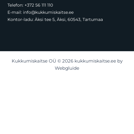
Telefon:
+372 56 111 110
E-mail:
info@kukkumiskaitse.ee
Kontor-ladu:
Äksi tee 5, Äksi, 60543, Tartumaa
Kukkumiskaitse OÜ © 2026 kukkumiskaitse.ee by
Webgluide