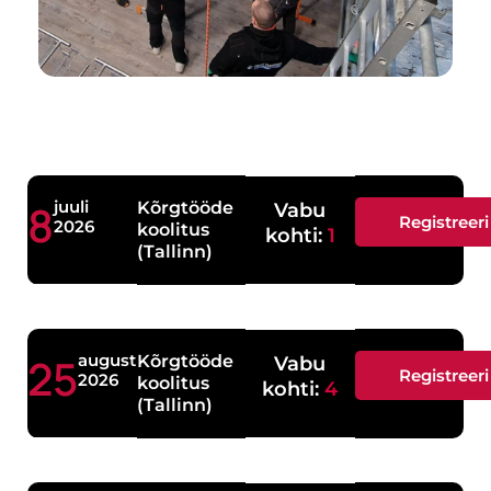
8
juuli
Kõrgtööde
Vabu
Registreeri
2026
koolitus
kohti:
1
(Tallinn)
25
august
Kõrgtööde
Vabu
Registreeri
2026
koolitus
kohti:
4
(Tallinn)