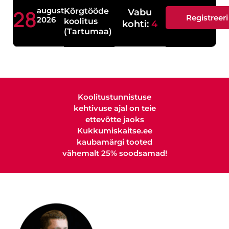
28
august
Kõrgtööde
Vabu
Registreeri
2026
koolitus
kohti:
4
(Tartumaa)
Koolitustunnistuse
kehtivuse ajal on teie
ettevõtte jaoks
Kukkumiskaitse.ee
kaubamärgi tooted
vähemalt 25% soodsamad!