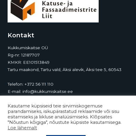
Kontakt
Kukkumiskaitse OÜ
Rg-nr: 12187707
KMKR: EE101513849
Tartu maakond, Tartu vald, Äksi alevik, Äksi tee 5, 60543
Telefon:
+372 56 111 110
E-mail:
info@kukkumiskaitse.ee
Kontor-ladu:
Äksi tee 5, Äksi, 60543, Tartumaa
Kasutame küpsiseid teie sirvimiskogemuse
parandamiseks, isikupärastatud reklaamide või sisu
esitamiseks ja liikluse analüüsimiseks. Klõpsates
"Nõustun kõigiga", nõustute küpsiste kasutamisega.
Loe lähemalt