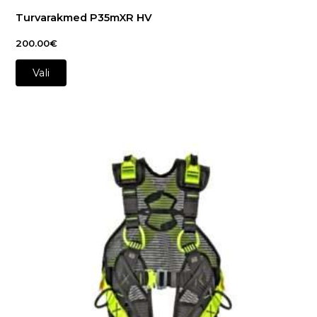
Turvarakmed P35mXR HV
200.00
€
Vali
This
product
has
multiple
variants.
The
options
may
be
chosen