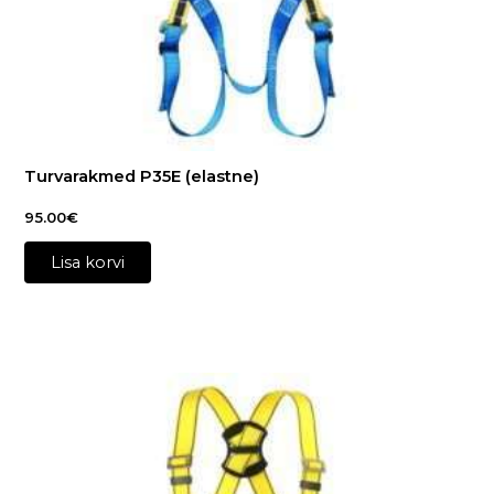
Turvarakmed P35E (elastne)
95.00
€
Lisa korvi
This
product
has
multiple
variants.