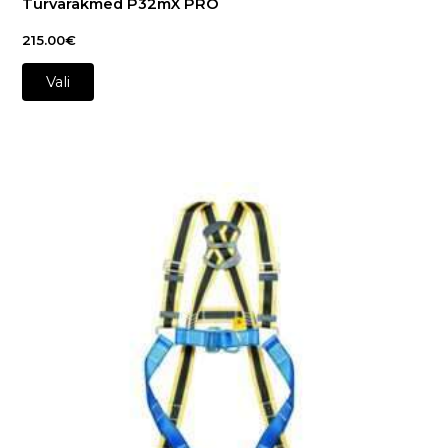
Turvarakmed P32mX PRO
215.00
€
Vali