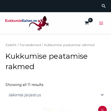
Skip
Sea
to
content
Main
Men
Esileht
/
Turvarakmed
/ Kukkumise peatamise rakmed
Kukkumise peatamise
rakmed
Showing all 11 results
Algne
Current
This
%