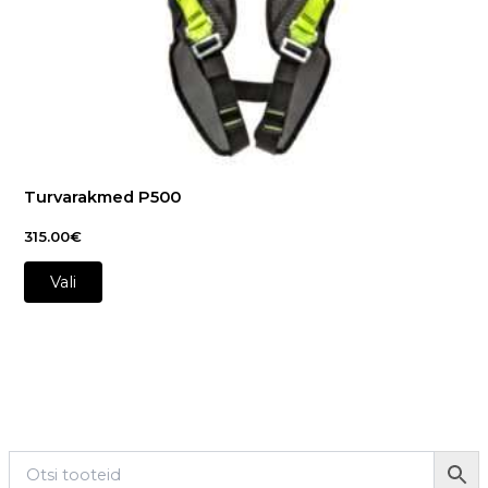
on
the
product
page
Turvarakmed P500
315.00
€
Vali