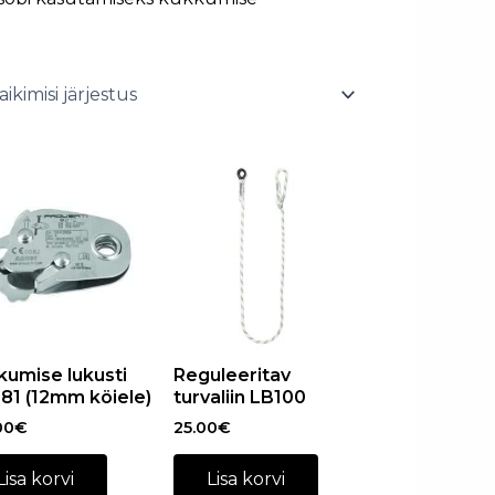
kumise lukusti
Reguleeritav
81 (12mm köiele)
turvaliin LB100
00
€
25.00
€
Lisa korvi
Lisa korvi