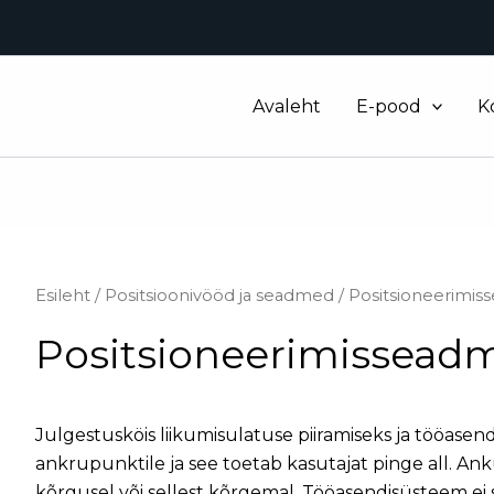
Avaleht
E-pood
K
Esileht
/
Positsioonivööd ja seadmed
/ Positsioneerimi
Positsioneerimissead
Julgestusköis liikumisulatuse piiramiseks ja tööase
ankrupunktile ja see toetab kasutajat pinge all.
kõrgusel või sellest kõrgemal. Tööasendisüsteem e