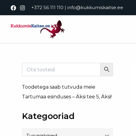
Skip
+372 56 111 110
|
info@kukkumiskaitse.ee
to
content
Toodetega saab tutvuda meie
Tartumaa esinduses – Äksi tee 5, Äksi!
Kategooriad
Turvarakmed