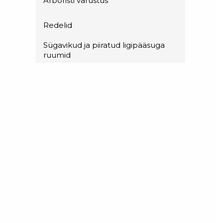
Arboristi varustus
Redelid
Sügavikud ja piiratud ligipääsuga
ruumid