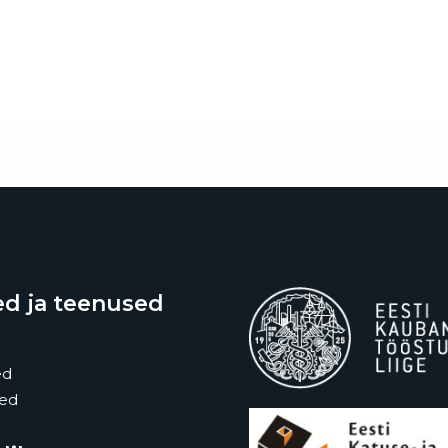
d ja teenused
ed
sed