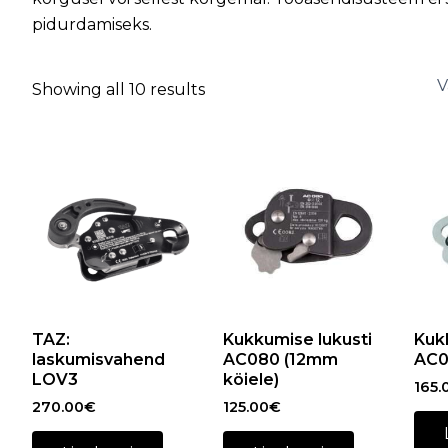
pidurdamiseks.
Showing all 10 results
TAZ:
Kukkumise lukusti
Kuk
laskumisvahend
AC080 (12mm
AC0
LOV3
köiele)
165.
270.00
€
125.00
€