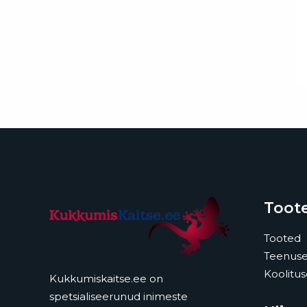
Toote
Tooted
Teenus
Koolitu
Kukkumiskaitse.ee on
spetsialiseerunud inimeste