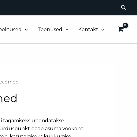
Searc
oolitused
Teenused
Kontakt
sseadmed
med
ndi tagamiseks ühendatakse
 Ankurduspunkt peab asuma vöökoha
i sobi kasutamiseks kukkumise