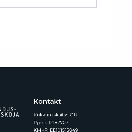
Kontakt
Kukkumiskaitse OÜ
Rg-nr: 12187707
KMKR: EE101513849