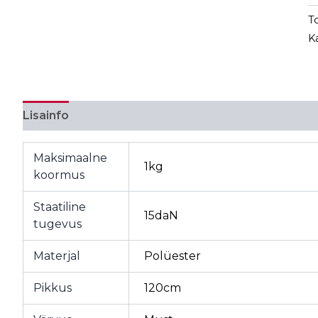
T
K
Lisainfo
Maksimaalne
1kg
koormus
Staatiline
15daN
tugevus
Materjal
Polüester
Pikkus
120cm