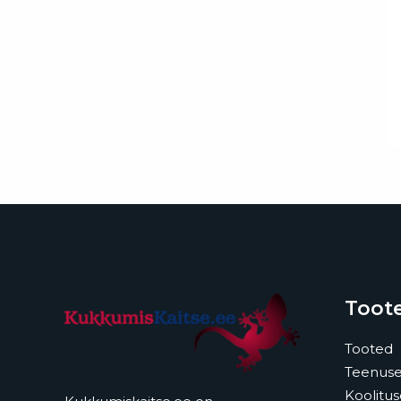
Toote
Tooted
Teenus
Koolitu