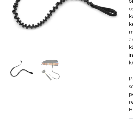
o
o
k
k
m
ä
k
i
k
P
s
p
r
H