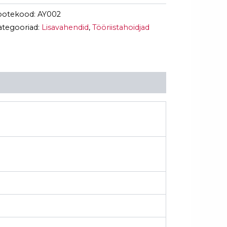
ootekood:
AY002
ategooriad:
Lisavahendid
,
Tööriistahoidjad