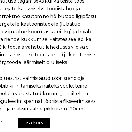
hutuse tagamiseks kui ka teiste töös
salejate kaitsmiseks. Tööriistahoidja
orrektne kasutamine hõlbustab ligipääsu
ergetele käsitööriistadele (lubatud
aksimaalne koormus kuni 1kg) ja hoiab
ra nende kukkumise, kaitstes seeläbi ka
õiki töötaja vahetus läheduses viibivaid
nimesi, mis teeb tööriistahoidja kasutamise
õrgtöödel äärmiselt oluliseks.
olüestrist valmistatud tööriistahoidja
obib kinnitamiseks näiteks vööle, teine
ool on varustatud kummiga, millel on
eguleerimispannal tööriista fikseerimiseks.
oidja maksimaalne pikkus on 120cm.
Lisa korvi