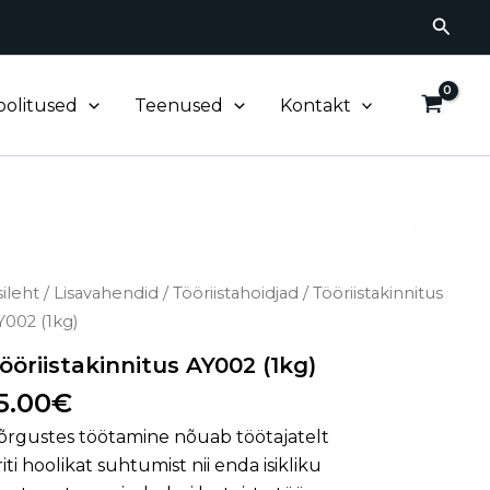
Searc
oolitused
Teenused
Kontakt
öriistakinnitus
sileht
/
Lisavahendid
/
Tööriistahoidjad
/ Tööriistakinnitus
Y002
Y002 (1kg)
kg)
ogus
ööriistakinnitus AY002 (1kg)
5.00
€
õrgustes töötamine nõuab töötajatelt
riti hoolikat suhtumist nii enda isikliku