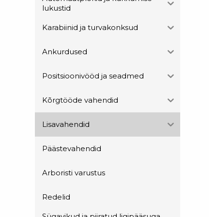
lukustid
Karabiinid ja turvakonksud
Ankurdused
Positsioonivööd ja seadmed
Kõrgtööde vahendid
Lisavahendid
Päästevahendid
Arboristi varustus
Redelid
Sügavikud ja piiratud ligipääsuga