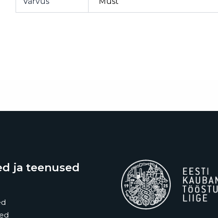
Värvus
Must
d ja teenused
ed
sed