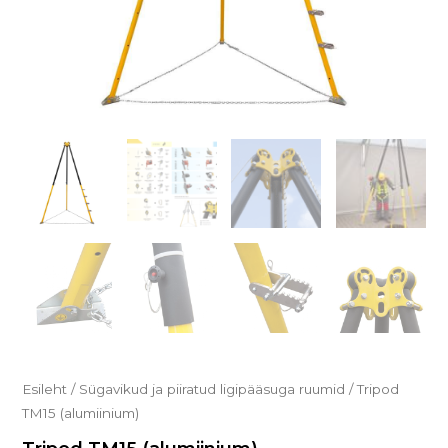
Esileht
/
Sügavikud ja piiratud ligipääsuga ruumid
/ Tripod
TM15 (alumiinium)