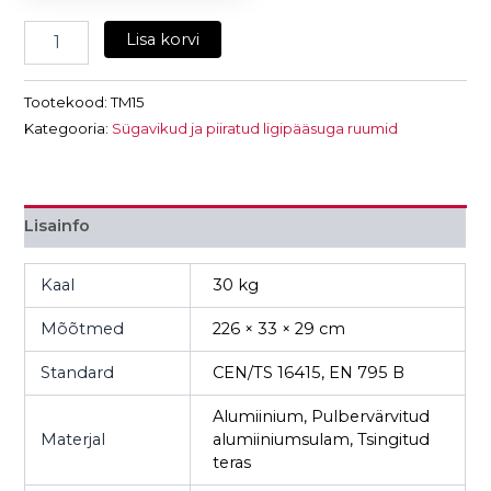
Lisa korvi
Tootekood:
TM15
Kategooria:
Sügavikud ja piiratud ligipääsuga ruumid
Lisainfo
Kaal
30 kg
Mõõtmed
226 × 33 × 29 cm
Standard
CEN/TS 16415, EN 795 B
Alumiinium, Pulbervärvitud
Materjal
alumiiniumsulam, Tsingitud
teras