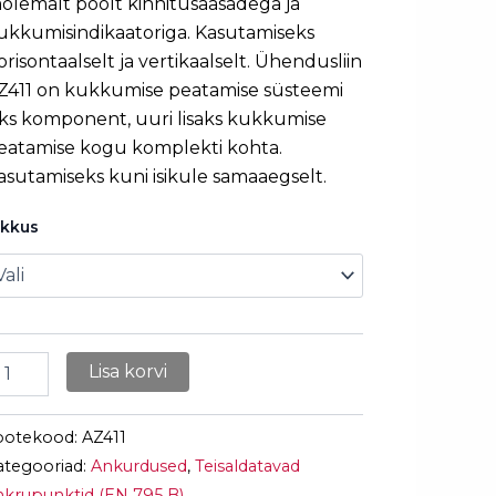
õlemalt poolt kinnitusaasadega ja
ukkumisindikaatoriga. Kasutamiseks
orisontaalselt ja vertikaalselt. Ühendusliin
Z411 on kukkumise peatamise süsteemi
ks komponent, uuri lisaks kukkumise
eatamise kogu komplekti kohta.
asutamiseks kuni isikule samaaegselt.
ikkus
Lisa korvi
ootekood:
AZ411
ategooriad:
Ankurdused
,
Teisaldatavad
nkrupunktid (EN 795 B)