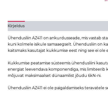
Kirjeldus
Lisainfo
Ühendusliin AZ411 on ankurdusseade, mis vastab sta
kuni kolmele isikule samaaegselt. Ühendusliin on ka
kaitsmaks kasutajat kukkumise eest ning see ei ole 
Kukkumise peatamise süsteemis ühendusliini kasut
energiat leevendava komponendiga, mis limiteerib 
mõjuvat maksimaalset dünaamilist jõudu 6kN-ni.
Ühendusliin AZ411 ei ole paigaldamiseks teravatele s