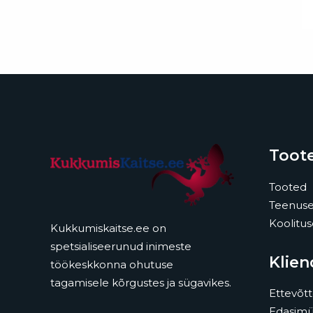
Toote
Tooted
Teenus
Koolitu
Kukkumiskaitse.ee on
spetsialiseerunud inimeste
Klien
töökeskkonna ohutuse
tagamisele kõrgustes ja sügavikes.
Ettevõtt
Edasimü