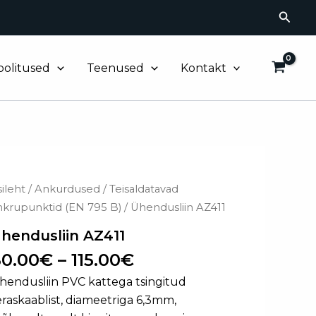
Searc
oolitused
Teenused
Kontakt
Price
endusliin
sileht
/
Ankurdused
/
Teisaldatavad
Z411
range:
nkrupunktid (EN 795 B)
/ Ühendusliin AZ411
ogus
80.00€
hendusliin AZ411
through
0.00
€
–
115.00
€
115.00€
hendusliin PVC kattega tsingitud
eraskaablist, diameetriga 6,3mm,