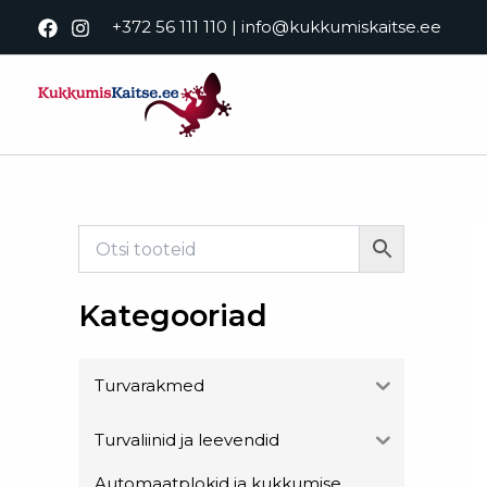
Skip
+372 56 111 110
|
info@kukkumiskaitse.ee
to
content
Kategooriad
Turvarakmed
Turvaliinid ja leevendid
Automaatplokid ja kukkumise