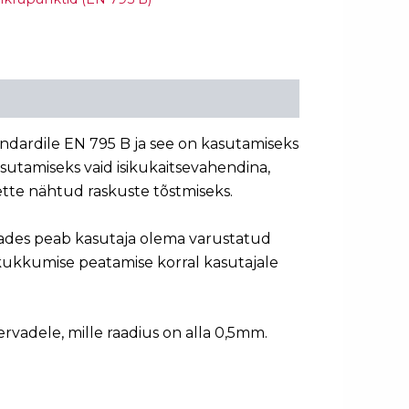
ndardile EN 795 B ja see on kasutamiseks
sutamiseks vaid isikukaitsevahendina,
ette nähtud raskuste tõstmiseks.
ades peab kasutaja olema varustatud
kukkumise peatamise korral kasutajale
ervadele, mille raadius on alla 0,5mm.