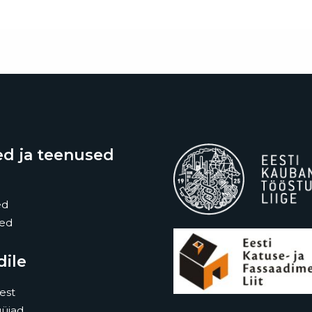
d ja teenused
ed
sed
dile
est
üjad