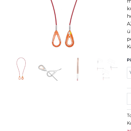
m
k
h
A
ü
p
K
P
T
K
a