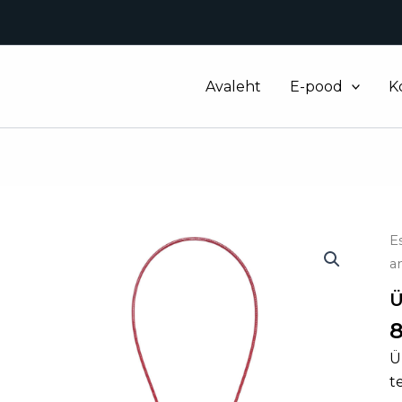
Avaleht
E-pood
K
Üh
E
A
a
k
Ü
8
Ü
t