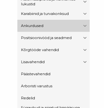
lukustid
Karabiinid ja turvakonksud
Ankurdused
Positsioonivööd ja seadmed
Kõrgtööde vahendid
Lisavahendid
Päästevahendid
Arboristi varustus
Redelid
Sügavikud ja piiratud ligipääsuga