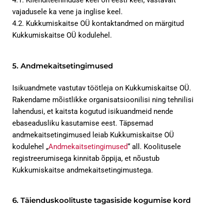
4.1. Klienditeeninduse keel on eesti keel, vastavalt
vajadusele ka vene ja inglise keel.
4.2. Kukkumiskaitse OÜ kontaktandmed on märgitud
Kukkumiskaitse OÜ kodulehel.
5. Andmekaitsetingimused
Isikuandmete vastutav töötleja on Kukkumiskaitse OÜ.
Rakendame mõistlikke organisatsioonilisi ning tehnilisi
lahendusi, et kaitsta kogutud isikuandmeid nende
ebaseadusliku kasutamise eest. Täpsemad
andmekaitsetingimused leiab Kukkumiskaitse OÜ
kodulehel „
Andmekaitsetingimused
“ all. Koolitusele
registreerumisega kinnitab õppija, et nõustub
Kukkumiskaitse andmekaitsetingimustega.
6. Täienduskoolituste tagasiside kogumise kord