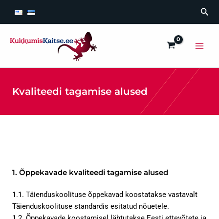
Skip
Sea
to
content
Main
Men
Kvaliteedi tagamise alused
1. Õppekavade kvaliteedi tagamise alused
1.1. Täienduskoolituse õppekavad koostatakse vastavalt
Täienduskoolituse standardis esitatud nõuetele.
1.2. Õppekavade koostamisel lähtutakse Eesti ettevõtete ja