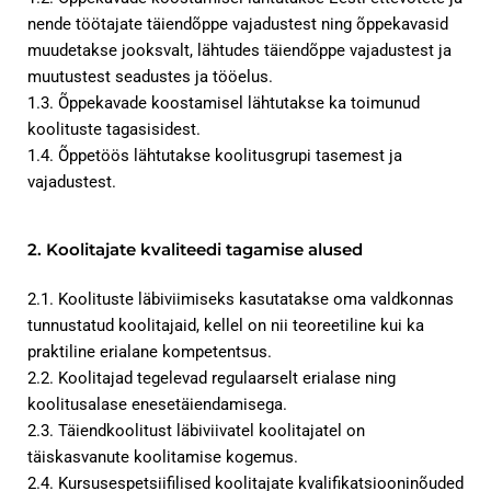
nende töötajate täiendõppe vajadustest ning õppekavasid
muudetakse jooksvalt, lähtudes täiendõppe vajadustest ja
muutustest seadustes ja tööelus.
1.3. Õppekavade koostamisel lähtutakse ka toimunud
koolituste tagasisidest.
1.4. Õppetöös lähtutakse koolitusgrupi tasemest ja
vajadustest.
2. Koolitajate kvaliteedi tagamise alused
2.1. Koolituste läbiviimiseks kasutatakse oma valdkonnas
tunnustatud koolitajaid, kellel on nii teoreetiline kui ka
praktiline erialane kompetentsus.
2.2. Koolitajad tegelevad regulaarselt erialase ning
koolitusalase enesetäiendamisega.
2.3. Täiendkoolitust läbiviivatel koolitajatel on
täiskasvanute koolitamise kogemus.
2.4. Kursusespetsiifilised koolitajate kvalifikatsiooninõuded