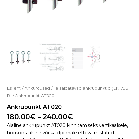
Esileht
/
Ankurdused
/
Teisaldatavad ankrupunktid (EN 795
B)
/ Ankrupunkt AT020
Ankrupunkt AT020
180.00
€
–
240.00
€
Alaline ankrupunkt AT020 kinnitamiseks vertikaalsele,
horisontaalsele või kaldpinnale ettevalmistatud