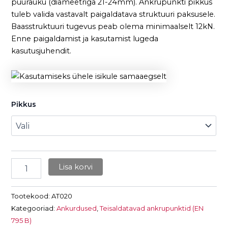
puurauku (diameetriga 21-24mm). Ankrupunkti pikkus
tuleb valida vastavalt paigaldatava struktuuri paksusele.
Baasstruktuuri tugevus peab olema minimaalselt 12kN.
Enne paigaldamist ja kasutamist lugeda
kasutusjuhendit.
Pikkus
Lisa korvi
Tootekood:
AT020
Kategooriad:
Ankurdused
,
Teisaldatavad ankrupunktid (EN
795 B)