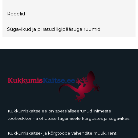
Redelid
Sügavikud ja piiratud ligipääsuga ruumid
Kukkumiskaitse.ee on spetsialiseerunud inimeste
töökeskkonna ohutuse tagamisele kõrgustes ja sügavikes.
Kukkumiskaitse- ja kõrgtööde vahendite müük, rent,