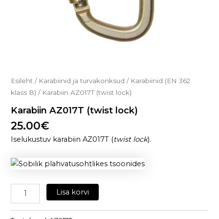
Esileht
/
Karabiinid ja turvakonksud
/
Karabiinid (EN 362
klass B)
/ Karabiin AZ017T (twist lock)
Karabiin AZ017T (twist lock)
25.00
€
Iselukustuv karabiin AZ017T (
twist lock
).
Lisa korvi