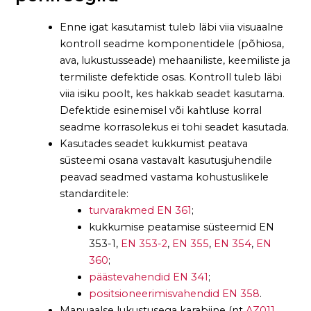
Enne igat kasutamist tuleb läbi viia visuaalne
kontroll seadme komponentidele (põhiosa,
ava, lukustusseade) mehaaniliste, keemiliste ja
termiliste defektide osas. Kontroll tuleb läbi
viia isiku poolt, kes hakkab seadet kasutama.
Defektide esinemisel või kahtluse korral
seadme korrasolekus ei tohi seadet kasutada.
Kasutades seadet kukkumist peatava
süsteemi osana vastavalt kasutusjuhendile
peavad seadmed vastama kohustuslikele
standarditele:
turvarakmed EN 361
;
kukkumise peatamise süsteemid EN
353-1,
EN 353-2
,
EN 355
,
EN 354
,
EN
360
;
päästevahendid EN 341
;
positsioneerimisvahendid EN 358
.
Manuaalse lukustusega karabiine (nt
AZ011
,