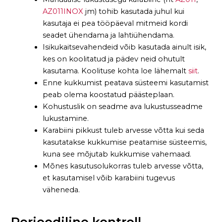
AZ011INOX
jm) tohib kasutada juhul kui
kasutaja ei pea tööpäeval mitmeid kordi
seadet ühendama ja lahtiühendama.
Isikukaitsevahendeid võib kasutada ainult isik,
kes on koolitatud ja pädev neid ohutult
kasutama. Koolituse kohta loe lähemalt
siit
.
Enne kukkumist peatava süsteemi kasutamist
peab olema koostatud päästeplaan.
Kohustuslik on seadme ava lukustusseadme
lukustamine.
Karabiini pikkust tuleb arvesse võtta kui seda
kasutatakse kukkumise peatamise süsteemis,
kuna see mõjutab kukkumise vahemaad.
Mõnes kasutusolukorras tuleb arvesse võtta,
et kasutamisel võib karabiini tugevus
väheneda.