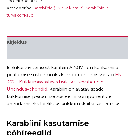
Tootekood:
AZ017T
Kategooriad:
Karabiinid (EN 362 klass B)
,
Karabiinid ja
turvakonksud
Kirjeldus
Lisainfo
Iselukustuv terasest karabiin AZ017T on kukkumise
peatamise süsteemi üks komponent, mis vastab
EN
362 – Kukkumisvastased isikukaitsevahendid –
Ühendusvahendid
. Karabiin on avatav seade
kukkumise peatamise süsteemi komponentide
ühendamiseks täielikuks kukkumiskaitsesüsteemiks.
Karabiini kasutamise
põhireeglid