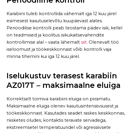
Perioodiline kontroll
Karabiini tuleb kontrollida vähemalt iga 12 kuu järel
esimesest kasutuselevõtu kuupäevast alates.
Perioodilise kontrolli peab teostama pädev isik, kellel
on teadmised ja koolitus isikukaitsevahendite
kontrollimise alal – vaata lähemalt
siit
. Olenevalt töö
iseloomust ja töökeskkonnast võib kontrolli vaja
minna tihemini kui iga 12 kuu järel.
Iselukustuv terasest karabiin
AZ017T – maksimaalne eluiga
Korrektselt toimiva karabiini eluiga on piiramatu.
Maksimaalne eluiga olenev kasutusintensiivsusest ja
töökeskkonnast. Kasutades seadet raskes keskkonnas,
niisketes oludes, kontaktis teravate servadega,
ekstreemsetel temperatuuridel või agressiivsete