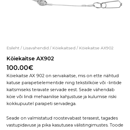
Esileht
/
Lisavahendid
/
Köiekaitsed
/ Köiekaitse AX902
Köiekaitse AX902
100.00
€
Köiekaitse AX 902 on servakaitse, mis on ette nähtud
katuse parapetielementide ning tekstiilköie või -lintide
kaitsmiseks teravate servade eest. Seade vähendab
köie või lindi mehaanilise kahjustuse ja kulumise riski
kokkupuutel parapeti servadega.
Seade on valmistatud roostevabast terasest, tagades
vastupidavuse ja pika kasutusea välistingimustes. Toode