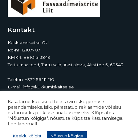
Kontakt
Kukkumiskaitse OÜ
Rg-nr: 12187707
KMKR: EE101513849
Tartu maakond, Tartu vald, Äksi alevik, Äksi tee 5, 60543
Telefon:
+372 56 111 110
E-mail:
info@kukkumiskaitse.ee
Kontor-ladu:
Äksi tee 5, Äksi, 60543, Tartumaa
Kasutame küpsiseid teie sirvimiskogemuse
parandamiseks, isikupärastatud reklaamide või sisu
esitamiseks ja liikluse analüüsimiseks. Klõpsates
"Nõustun kõigiga", nõustute küpsiste kasutamisega.
Loe lähemalt
Keeldu kõigist
Nõustun kõigiga
Kukkumiskaitse OÜ © 2026 kukkumiskaitse.ee by Webgluide