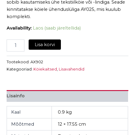
sobib kasutamiseks ühe tekstiilköie või -lindiga. Seade
kinnitatakse köiele ühenduslüliga AY025, mis kuulub
komplekti.
Availability:
Laos (saab järeltellida)
Lisa korvi
Tootekood:
AX902
Kategooriad:
Köiekaitsed
,
Lisavahendid
Lisainfo
Kaal
0.9 kg
Mõõtmed
12 × 17.55 cm