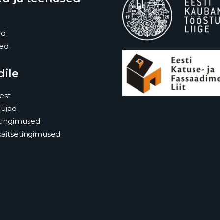
ed
sed
dile
est
üjad
tingimused
itsetingimused