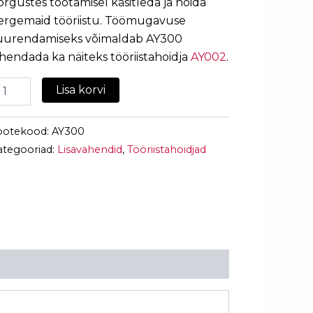
õrgustes töötamisel käsitleda ja hoida
ergemaid tööriistu. Töömugavuse
uurendamiseks võimaldab AY300
hendada ka näiteks tööriistahoidja
AY002
.
Lisa korvi
ootekood:
AY300
ategooriad:
Lisavahendid
,
Tööriistahoidjad