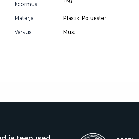
2kg
koormus
Materjal
Plastik, Polüester
Värvus
Must
d ja teenused