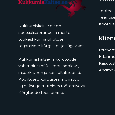
Tooted
Teenus
Koolitu
Kukkumiskaitse.ee on
spetsialiseerunud inimeste
Klien
töökeskkonna ohutuse
tagamisele kõrgustes ja sügavikes.
Ettevõtt
Edasimü
Kukkumiskaitse- ja kõrgtööde
Kasutus
vahendite müük, rent, hooldus,
Andmeka
inspektsioon ja konsultatsioonid.
Koolitused kõrgustes ja piiratud
ligipääsuga ruumides töötamiseks.
Kõrgtööde teostamine.