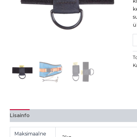
k
k
s
ü
T
K
Lisainfo
Maksimaalne