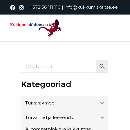
Skip
+372 56 111 110
|
info@kukkumiskaitse.ee
to
content
Kategooriad
Turvarakmed
Turvaliinid ja leevendid
Automaatplokid ja kukkumise