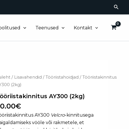
Searc
oolitused
Teenused
Kontakt
öriistakinnitus
sileht
/
Lisavahendid
/
Tööriistahoidjad
/ Tööriistakinnitus
Y300
Y300 (2kg)
kg)
ogus
ööriistakinnitus AY300 (2kg)
0.00
€
ööriistakinnitus AY300
Velcro
-kinnitusega
aigaldamiseks vööle või rakmetele, et