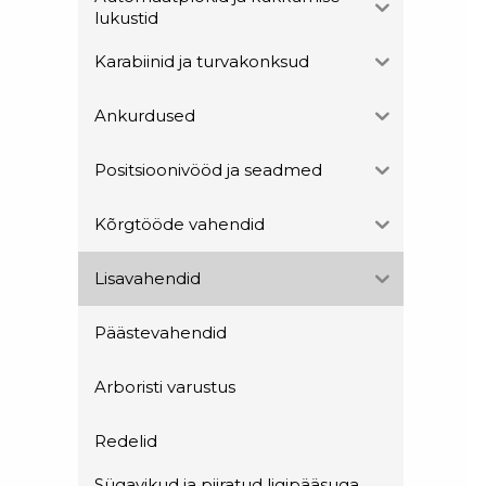
lukustid
Karabiinid ja turvakonksud
Ankurdused
Positsioonivööd ja seadmed
Kõrgtööde vahendid
Lisavahendid
Päästevahendid
Arboristi varustus
Redelid
Sügavikud ja piiratud ligipääsuga