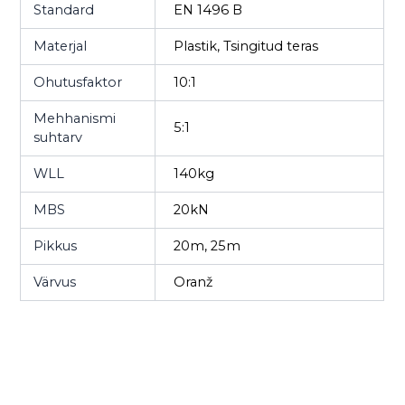
Standard
EN 1496 B
Materjal
Plastik, Tsingitud teras
Ohutusfaktor
10:1
Mehhanismi
5:1
suhtarv
WLL
140kg
MBS
20kN
Pikkus
20m, 25m
Värvus
Oranž