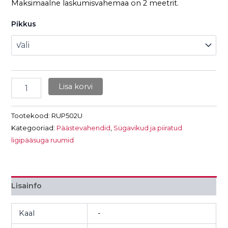
Maksimaalne laskumisvahemaa on 2 meetrit.
Pikkus
Lisa korvi
Tootekood:
RUP502U
Kategooriad:
Päästevahendid
,
Sügavikud ja piiratud
ligipääsuga ruumid
Lisainfo
Kaal
-