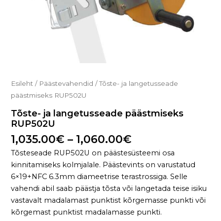
Esileht
/
Päästevahendid
/ Tõste- ja langetusseade
päästmiseks RUP502U
Tõste- ja langetusseade päästmiseks
RUP502U
1,035.00
€
–
1,060.00
€
Tõsteseade RUP502U on päästesüsteemi osa
kinnitamiseks kolmjalale. Päästevints on varustatud
6×19+NFC 6.3mm diameetrise terastrossiga. Selle
vahendi abil saab päästja tõsta või langetada teise isiku
vastavalt madalamast punktist kõrgemasse punkti või
kõrgemast punktist madalamasse punkti.