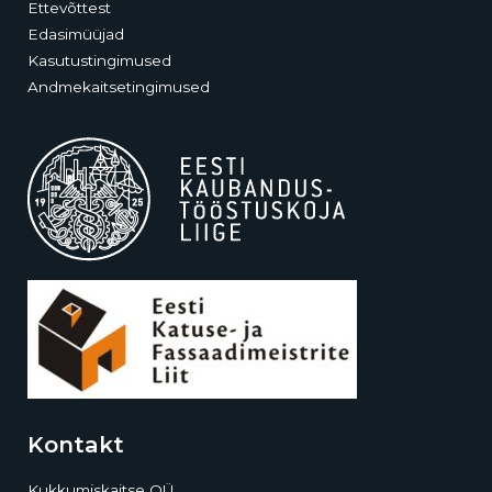
Ettevõttest
Edasimüüjad
Kasutustingimused
Andmekaitsetingimused
Kontakt
Kukkumiskaitse OÜ