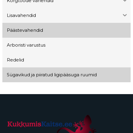
Kõrgtööde vahendid
Lisavahendid
Päästevahendid
Arboristi varustus
Redelid
Sügavikud ja piiratud ligipääsuga ruumid