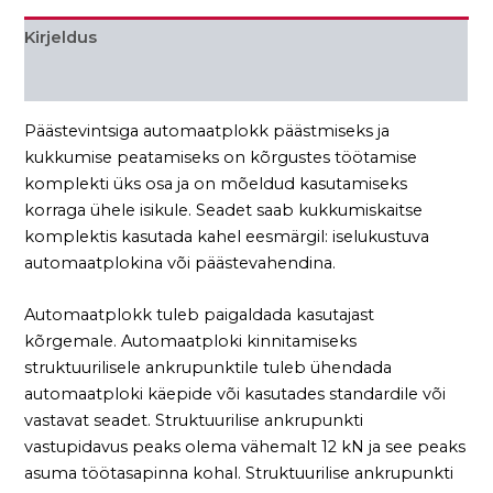
Kirjeldus
Lisainfo
Päästevintsiga automaatplokk päästmiseks ja
kukkumise peatamiseks on kõrgustes töötamise
komplekti üks osa ja on mõeldud kasutamiseks
korraga ühele isikule. Seadet saab kukkumiskaitse
komplektis kasutada kahel eesmärgil: iselukustuva
automaatplokina või päästevahendina.
Automaatplokk tuleb paigaldada kasutajast
kõrgemale. Automaatploki kinnitamiseks
struktuurilisele ankrupunktile tuleb ühendada
automaatploki käepide või kasutades standardile või
vastavat seadet. Struktuurilise ankrupunkti
vastupidavus peaks olema vähemalt 12 kN ja see peaks
asuma töötasapinna kohal. Struktuurilise ankrupunkti