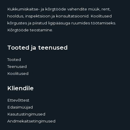
Kukkumiskaitse- ja kõrgtööde vahendite müük, rent,
hooldus, inspektsioon ja konsultatsioonid. Koolitused
kõrgustes ja piiratud ligipääsuga ruumides töötamiseks.
Kõrgtööde teostamine.
Tooted ja teenused
Tooted
Teenused
Koolitused
Kliendile
Ettevõttest
Edasimüüjad
Kasutustingimused
Andmekaitsetingimused