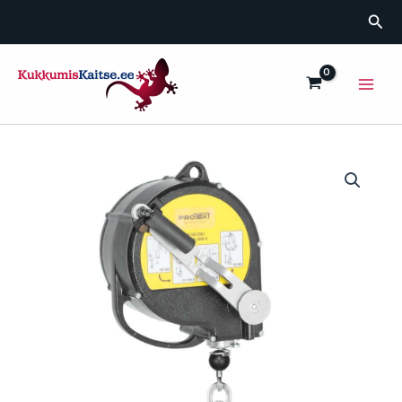
Skip
Sea
to
content
Main
Men
Automaatplokk
CRW200
15m
päästevintsiga
kogus