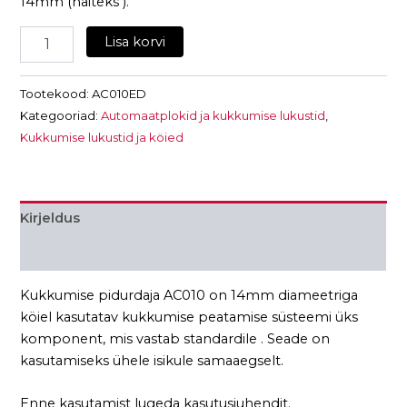
14mm (näiteks ).
Lisa korvi
Tootekood:
AC010ED
Kategooriad:
Automaatplokid ja kukkumise lukustid
,
Kukkumise lukustid ja köied
Kirjeldus
Lisainfo
Kukkumise pidurdaja AC010 on 14mm diameetriga
köiel kasutatav kukkumise peatamise süsteemi üks
komponent, mis vastab standardile . Seade on
kasutamiseks ühele isikule samaaegselt.
Enne kasutamist lugeda kasutusjuhendit.