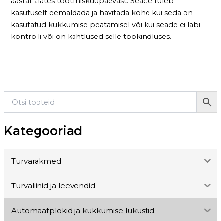
aastat alates tootmiskuupäevast. Seade tuleb
kasutuselt eemaldada ja hävitada kohe kui seda on
kasutatud kukkumise peatamisel või kui seade ei läbi
kontrolli või on kahtlused selle töökindluses.
Kategooriad
Turvarakmed
Turvaliinid ja leevendid
Automaatplokid ja kukkumise lukustid