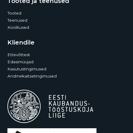
Tooted ja teenused
Tooted
Teenused
Koolitused
Kliendile
Ettevõttest
Edasimüüjad
Kasutustingimused
Andmekaitsetingimused