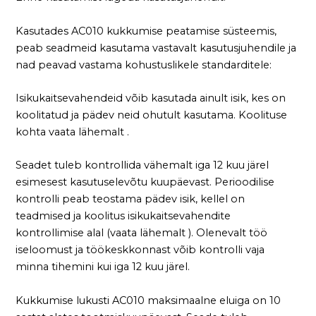
Kasutades AC010 kukkumise peatamise süsteemis,
peab seadmeid kasutama vastavalt kasutusjuhendile ja
nad peavad vastama kohustuslikele standarditele:
Isikukaitsevahendeid võib kasutada ainult isik, kes on
koolitatud ja pädev neid ohutult kasutama. Koolituse
kohta vaata lähemalt .
Seadet tuleb kontrollida vähemalt iga 12 kuu järel
esimesest kasutuselevõtu kuupäevast. Perioodilise
kontrolli peab teostama pädev isik, kellel on
teadmised ja koolitus isikukaitsevahendite
kontrollimise alal (vaata lähemalt ). Olenevalt töö
iseloomust ja töökeskkonnast võib kontrolli vaja
minna tihemini kui iga 12 kuu järel.
Kukkumise lukusti AC010 maksimaalne eluiga on 10