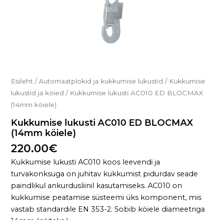
Esileht
/
Automaatplokid ja kukkumise lukustid
/
Kukkumise
lukustid ja köied
/ Kukkumise lukusti AC010 ED BLOCMAX
(14mm köiele)
Kukkumise lukusti AC010 ED BLOCMAX
(14mm köiele)
220.00
€
Kukkumise lukusti AC010 koos leevendi ja
turvakonksuga on juhitav kukkumist pidurdav seade
paindlikul ankurdusliinil kasutamiseks. AC010 on
kukkumise peatamise süsteemi üks komponent, mis
vastab standardile EN 353-2. Sobib köiele diameetriga