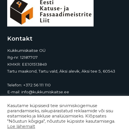
Kontakt
Kukkumiskaitse OÜ
Rg-nr: 12187707
KMKR: EE101513849
Tartu maakond, Tartu vald, Äksi alevik, Äksi tee 5, 60543
Telefon:
+372 56 111 110
E-mail:
info@kukkumiskaitse.ee
Kontor-ladu:
Äksi tee 5, Äksi, 60543, Tartumaa
Kasutame küpsiseid teie sirvimiskogemuse
parandamiseks, isikupärastatud reklaamide või sisu
esitamiseks ja liikluse analüüsimiseks. Klõpsates
"Nõustun kõigiga", nõustute küpsiste kasutamisega.
Loe lähemalt