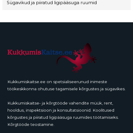
Sügavikud ja piiratud ligipääsuga ruumid
Kukkumiskaitse.ee on spetsialiseerunud inimeste
töökeskkonna ohutuse tagamisele kõrgustes ja sügavikes.
Kukkumiskaitse- ja kõrgtööde vahendite müük, rent,
hooldus, inspektsioon ja konsultatsioonid. Koolitused
kõrgustes ja piiratud ligipääsuga ruumides töötamiseks.
Kõrgtööde teostamine.