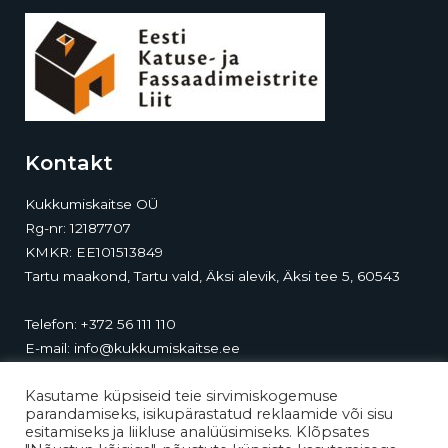
Kontakt
Kukkumiskaitse OÜ
Rg-nr: 12187707
KMKR: EE101513849
Tartu maakond, Tartu vald, Äksi alevik, Äksi tee 5, 60543
Telefon:
+372 56 111 110
E-mail:
info@kukkumiskaitse.ee
Kontor-ladu:
Äksi tee 5, Äksi, 60543, Tartumaa
Kasutame küpsiseid teie sirvimiskogemuse
parandamiseks, isikupärastatud reklaamide või sisu
esitamiseks ja liikluse analüüsimiseks. Klõpsates