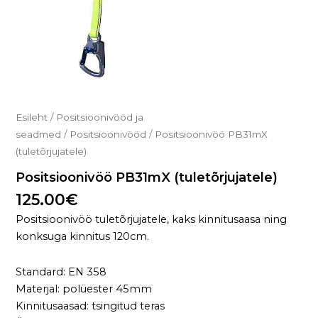
Esileht
/
Positsioonivööd ja
seadmed
/
Positsioonivööd
/ Positsioonivöö PB31mX
(tuletõrjujatele)
Positsioonivöö PB31mX (tuletõrjujatele)
125.00
€
Positsioonivöö tuletõrjujatele, kaks kinnitusaasa ning
konksuga kinnitus 120cm.
Standard: EN 358
Materjal: polüester 45mm
Kinnitusaasad: tsingitud teras