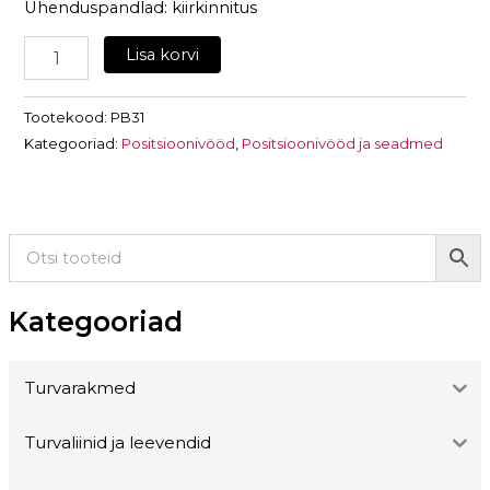
Ühenduspandlad: kiirkinnitus
Lisa korvi
Tootekood:
PB31
Kategooriad:
Positsioonivööd
,
Positsioonivööd ja seadmed
Kategooriad
Turvarakmed
Turvaliinid ja leevendid