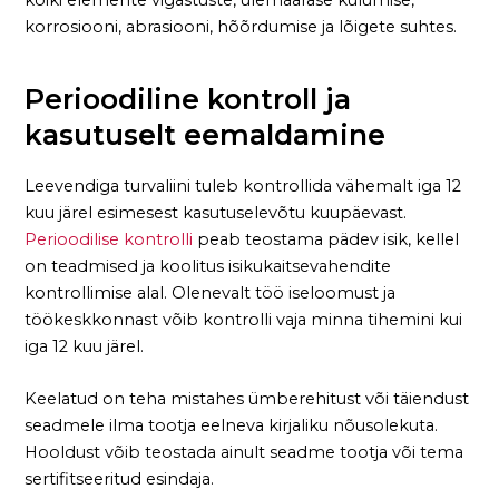
korrosiooni, abrasiooni, hõõrdumise ja lõigete suhtes.
Perioodiline kontroll ja
kasutuselt eemaldamine
Leevendiga turvaliini tuleb kontrollida vähemalt iga 12
kuu järel esimesest kasutuselevõtu kuupäevast.
Perioodilise kontrolli
peab teostama pädev isik, kellel
on teadmised ja koolitus isikukaitsevahendite
kontrollimise alal. Olenevalt töö iseloomust ja
töökeskkonnast võib kontrolli vaja minna tihemini kui
iga 12 kuu järel.
Keelatud on teha mistahes ümberehitust või täiendust
seadmele ilma tootja eelneva kirjaliku nõusolekuta.
Hooldust võib teostada ainult seadme tootja või tema
sertifitseeritud esindaja.