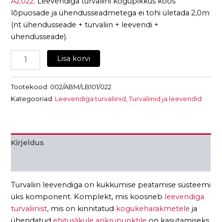
AZ022
. Leevendiga turvaliini kogupikkus koos
lõpuosade ja ühendusseadmetega ei tohi ületada 2,0m
(nt ühendusseade + turvaliin + leevendi +
ühendusseade).
Lisa korvi
Tootekood:
002/ABM/LB101/022
Kategooriad:
Leevendiga turvaliinid
,
Turvaliinid ja leevendid
Kirjeldus
Lisainfo
Turvaliin leevendiga on kukkumise peatamise süsteemi
üks komponent. Komplekt, mis koosneb
leevendiga
turvaliinist
, mis on kinnitatud
kogukeharakmetele
ja
ühendatud
ehituslikule ankrupunktile
on kasutamiseks