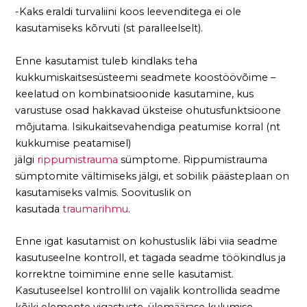
-Kaks eraldi turvaliini koos leevenditega ei ole
kasutamiseks kõrvuti (st paralleelselt).
Enne kasutamist tuleb kindlaks teha
kukkumiskaitsesüsteemi seadmete koostöövõime –
keelatud on kombinatsioonide kasutamine, kus
varustuse osad hakkavad üksteise ohutusfunktsioone
mõjutama. Isikukaitsevahendiga peatumise korral (nt
kukkumise peatamisel)
jälgi
rippumistrauma
sümptome. Rippumistrauma
sümptomite vältimiseks jälgi, et sobilik päästeplaan on
kasutamiseks valmis. Soovituslik on
kasutada
traumarihmu
.
Enne igat kasutamist on kohustuslik läbi viia seadme
kasutuseelne kontroll, et tagada seadme töökindlus ja
korrektne toimimine enne selle kasutamist.
Kasutuseelsel kontrollil on vajalik kontrollida seadme
kõiki elemente vigastuste, ülemäärase kulumise,