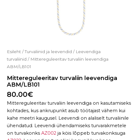
Esileht
/
Turvaliinid ja leevendid
/
Leevendiga
turvaliinid
/ Mittereguleeritav turvaliin leevendiga
ABM/LB101
Mittereguleeritav turvaliin leevendiga
ABM/LB101
80.00
€
Mittereguleeritav turvaliin leevendiga on kasutamiseks
kohtades, kus ankrupunkt asub töötajast vähem kui
kahe meetri kaugusel. Leevendi on alaliselt turvaliinile
ühendatud. Leevendi ühendamiseks turvarakmetele
on turvakonks
AZ002
ja köis lõppeb turvakonksuga