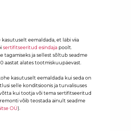
 kasutuselt eemaldada, et läbi viia
õi
sertifitseeritud esindaja
poolt.
 tagamiseks ja sellest sõltub seadme
10 aastat alates tootmiskuupäevast.
ohe kasutuselt eemaldada kui seda on
si selle konditsioonis ja turvalisuses
õtta kui tootja või tema sertifitseeritud
ja remonti võib teostada ainult seadme
itse OÜ
).