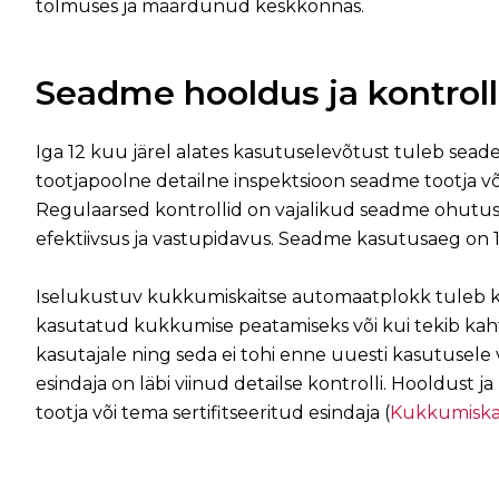
tolmuses ja määrdunud keskkonnas.
Seadme hooldus ja kontroll
Iga 12 kuu järel alates kasutuselevõtust tuleb seade
tootjapoolne detailne inspektsioon seadme tootja v
Regulaarsed kontrollid on vajalikud seadme ohutuse
efektiivsus ja vastupidavus. Seadme kasutusaeg on 
Iselukustuv kukkumiskaitse automaatplokk tuleb k
kasutatud kukkumise peatamiseks või kui tekib kahtlu
kasutajale ning seda ei tohi enne uuesti kasutusele v
esindaja on läbi viinud detailse kontrolli. Hooldust 
tootja või tema sertifitseeritud esindaja (
Kukkumiska