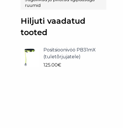
ruumid
Hiljuti vaadatud
tooted
Positsioonivöö PB31mX
(tuletõrjujatele)
125.00
€