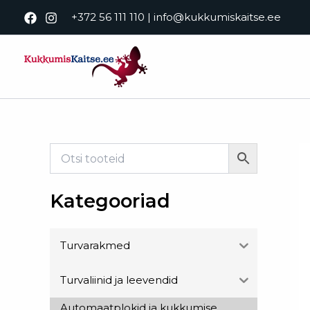
Skip
+372 56 111 110
|
info@kukkumiskaitse.ee
to
content
Kategooriad
Turvarakmed
Turvaliinid ja leevendid
Automaatplokid ja kukkumise