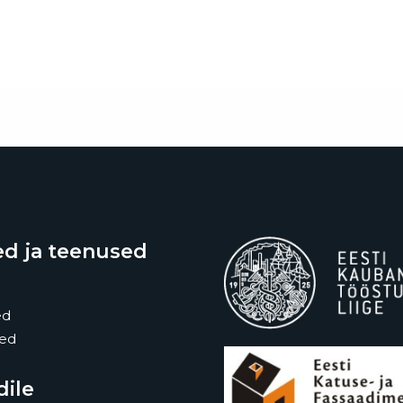
d ja teenused
ed
sed
dile