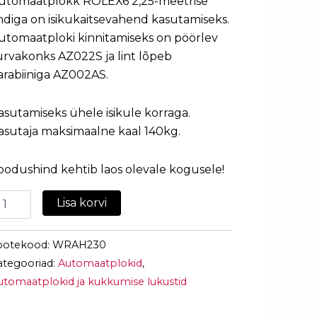
utomaatplokk ROLEX6 2,25-meetrise
indiga on isikukaitsevahend kasutamiseks.
utomaatploki kinnitamiseks on pöörlev
urvakonks AZ022S ja lint lõpeb
arabiiniga AZ002AS.
asutamiseks ühele isikule korraga.
asutaja maksimaalne kaal 140kg.
oodushind kehtib laos olevale kogusele!
Lisa korvi
ootekood:
WRAH230
ategooriad:
Automaatplokid
,
utomaatplokid ja kukkumise lukustid