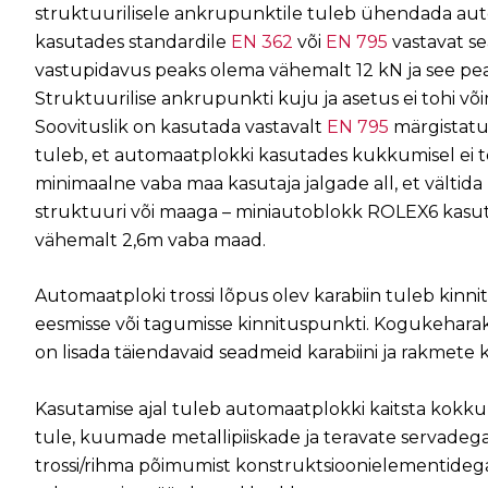
struktuurilisele ankrupunktile tuleb ühendada au
kasutades standardile
EN 362
või
EN 795
vastavat se
vastupidavus peaks olema vähemalt 12 kN ja see pe
Struktuurilise ankrupunkti kuju ja asetus ei tohi võ
Soovituslik on kasutada vastavalt
EN 795
märgistatud
tuleb, et automaatplokki kasutades kukkumisel ei te
minimaalne vaba maa kasutaja jalgade all, et välti
struktuuri või maaga – miniautoblokk ROLEX6 kasut
vähemalt 2,6m vaba maad.
Automaatploki trossi lõpus olev karabiin tuleb kinn
eesmisse või tagumisse kinnituspunkti. Kogukehar
on lisada täiendavaid seadmeid karabiini ja rakmete 
Kasutamise ajal tuleb automaatplokki kaitsta kokku 
tule, kuumade metallipiiskade ja teravate servadega.
trossi/rihma põimumist konstruktsioonielementidega