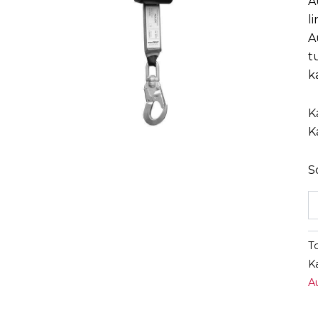
A
l
A
t
k
K
K
S
T
K
A