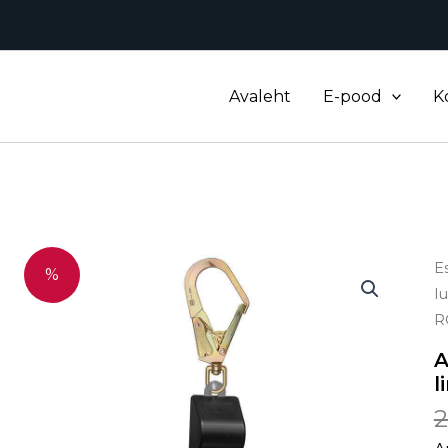
Avaleht
E-pood
K
A
E
%
R
l
2
R
li
k
A
l
2