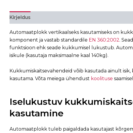
Kirjeldus
Lisainfo
Automaatplokk vertikaalseks kasutamiseks on kuk
komponent ja vastab standardile
EN 360:2002
. Sea
funktsioon ehk seade kukkumisel lukustub. Autom
isikule (kasutaja maksimaalne kaal 140kg).
Kukkumiskaitsevahendeid võib kasutada ainult isik, 
kasutama. Võta meiega ühendust
koolituse
saamisek
Iselukustuv kukkumiskait
kasutamine
Automaatplokk tuleb paigaldada kasutajast kõrgem