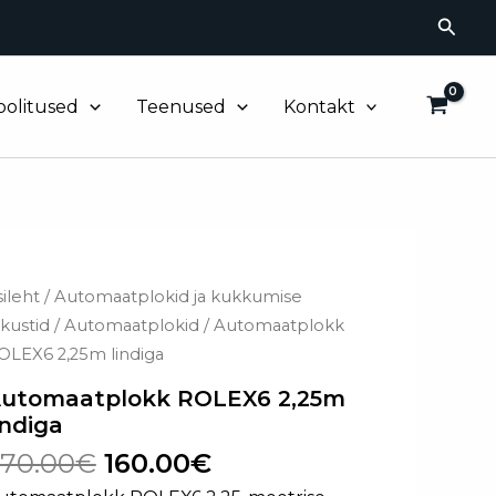
Searc
oolitused
Teenused
Kontakt
Algne
Current
utomaatplokk
sileht
/
Automaatplokid ja kukkumise
OLEX6
hind
price
ukustid
/
Automaatplokid
/ Automaatplokk
,25m
oli:
is:
OLEX6 2,25m lindiga
ndiga
270.00€.
160.00€.
ogus
utomaatplokk ROLEX6 2,25m
indiga
70.00
€
160.00
€