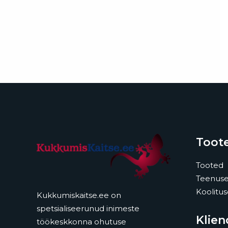
Toote
Tooted
Teenus
Koolitu
Kukkumiskaitse.ee on
spetsialiseerunud inimeste
Klien
töökeskkonna ohutuse