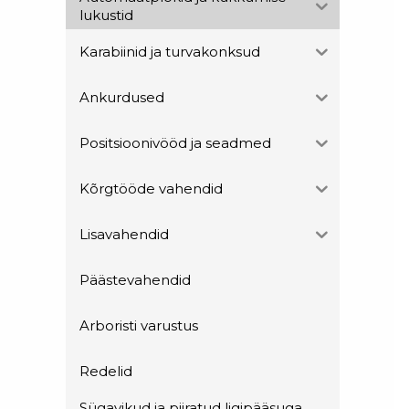
lukustid
Karabiinid ja turvakonksud
Ankurdused
Positsioonivööd ja seadmed
Kõrgtööde vahendid
Lisavahendid
Päästevahendid
Arboristi varustus
Redelid
Sügavikud ja piiratud ligipääsuga