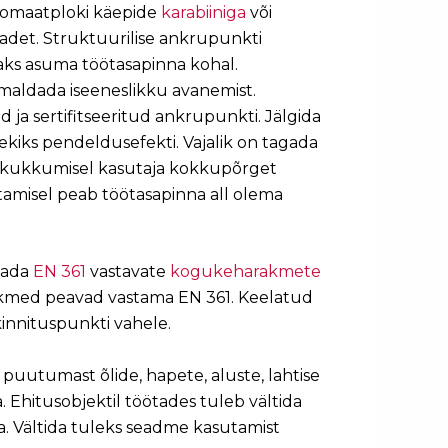
tomaatploki käepide
karabiiniga
või
adet. Struktuurilise ankrupunkti
aks asuma töötasapinna kohal.
imaldada iseeneslikku avanemist.
 ja sertifitseeritud ankrupunkti. Jälgida
kiks pendeldusefekti. Vajalik on tagada
da kukkumisel kasutaja kokkupõrget
amisel peab töötasapinna all olema
itada
EN 361
vastavate
kogukeharakmete
akmed peavad vastama EN 361. Keelatud
kinnituspunkti vahele.
puutumast õlide, hapete, aluste, lahtise
 Ehitusobjektil töötades tuleb vältida
. Vältida tuleks seadme kasutamist