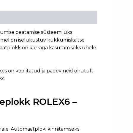
kumise peatamise süsteemi üks
dmel on iselukustuv kukkumiskaitse
aatplokk on korraga kasutamiseks ühele
kes on koolitatud ja pädev neid ohutult
s.
seplokk ROLEX6 –
ale. Automaatploki kinnitamiseks